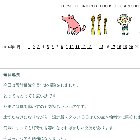
1
2
3
4
5
6
7
8
9
10
11
12
13
14
15
16
17
18
19
20
21
2016年6月
毎日勉強
今日は設計部隊全員でお掃除をしました。
とってもとっても広い所です。
たまには体を動かすのも気持ちいいものです。
土埃だらけになりながら、設計新スタッフ〇〇ぽんの生き物雑学に関心し
何歳になっても好奇心を忘れなければ新しい発見があります。
今日もとっても勉強になりました。