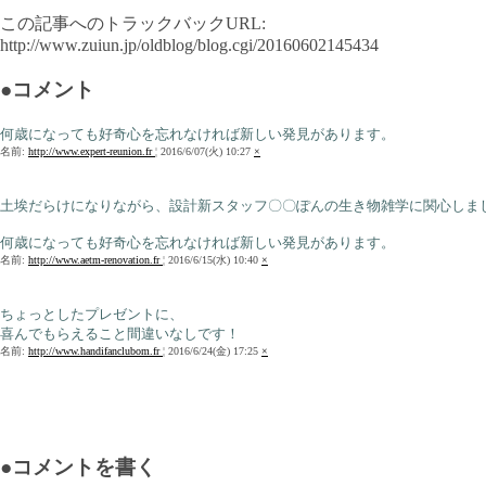
この記事へのトラックバックURL:
http://www.zuiun.jp/oldblog/blog.cgi/20160602145434
●コメント
何歳になっても好奇心を忘れなければ新しい発見があります。
名前:
http://www.expert-reunion.fr
¦ 2016/6/07(火) 10:27
×
土埃だらけになりながら、設計新スタッフ〇〇ぽんの生き物雑学に関心しま
何歳になっても好奇心を忘れなければ新しい発見があります。
名前:
http://www.aetm-renovation.fr
¦ 2016/6/15(水) 10:40
×
ちょっとしたプレゼントに、
喜んでもらえること間違いなしです！
名前:
http://www.handifanclubom.fr
¦ 2016/6/24(金) 17:25
×
●コメントを書く