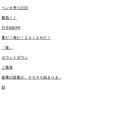
ペンキ塗りの日
勝負！！
只今BBQ中
夏だ！海だ！ＺＵＩＵＮだ！
「食」
カウントダウン
ご褒美
食事の提案が、そろそろ始まりま ..
顔