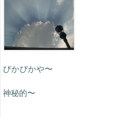
ぴかぴかや〜
神秘的〜