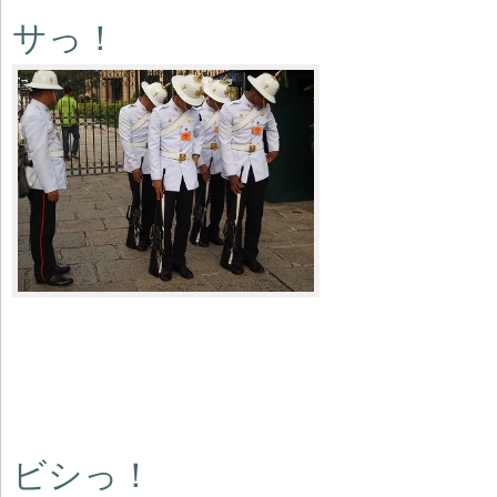
サっ！
ビシっ！