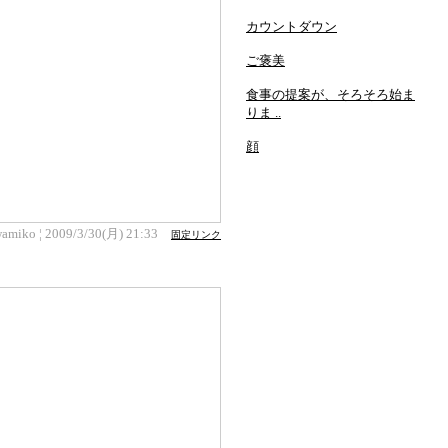
カウントダウン
ご褒美
食事の提案が、そろそろ始ま
りま ..
顔
wamiko ¦ 2009/3/30(月) 21:33
固定リンク