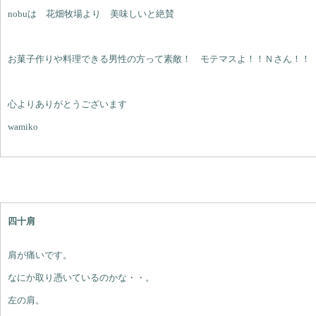
nobuは 花畑牧場より 美味しいと絶賛
お菓子作りや料理できる男性の方って素敵！ モテマスよ！！Ｎさん！！
心よりありがとうございます
wamiko
四十肩
肩が痛いです。
なにか取り憑いているのかな・・。
左の肩。