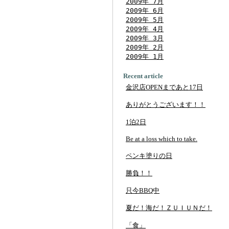
2009年 7月
2009年 6月
2009年 5月
2009年 4月
2009年 3月
2009年 2月
2009年 1月
Recent article
金沢店OPENまであと17日
ありがとうございます！！
1泊2日
Be at a loss which to take.
ペンキ塗りの日
勝負！！
只今BBQ中
夏だ！海だ！ＺＵＩＵＮだ！
「食」