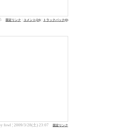
:25
固定リンク
¦
コメント(24)
¦
トラックバック(0)
by fowl ¦ 2009/3/28(土) 23:07
固定リンク