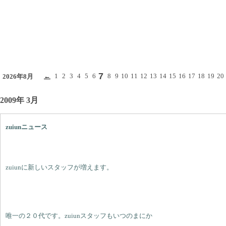
7
←
1
2
3
4
5
6
8
9
10
11
12
13
14
15
16
17
18
19
20
2026年8月
2009年 3月
zuiunニュース
zuiunに新しいスタッフが増えます。
唯一の２０代です。zuiunスタッフもいつのまにか