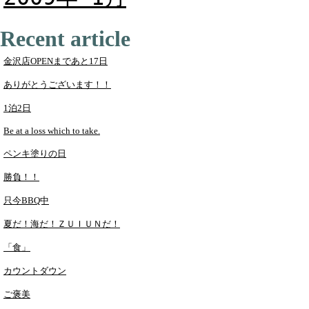
Recent article
金沢店OPENまであと17日
ありがとうございます！！
1泊2日
Be at a loss which to take.
ペンキ塗りの日
勝負！！
只今BBQ中
夏だ！海だ！ＺＵＩＵＮだ！
「食」
カウントダウン
ご褒美