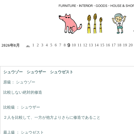
9
←
1
2
3
4
5
6
7
8
10
11
12
13
14
15
16
17
18
19
20
2026年8月
シュウゾー シュウザー シュウゼスト
原級： シュウゾー
比較しない絶対的修造
比較級 ： シュウザー
２人を比較して、一方が他方よりさらに修造であること
最上級 ： シュウゼスト