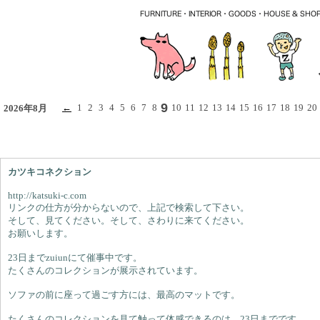
9
←
1
2
3
4
5
6
7
8
10
11
12
13
14
15
16
17
18
19
20
2026年8月
カツキコネクション
http://katsuki-c.com
リンクの仕方が分からないので、上記で検索して下さい。
そして、見てください。そして、さわりに来てください。
お願いします。
23日までzuiunにて催事中です。
たくさんのコレクションが展示されています。
ソファの前に座って過ごす方には、最高のマットです。
たくさんのコレクションを見て触って体感できるのは、23日までです。