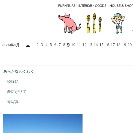
9
←
1
2
3
4
5
6
7
8
10
11
12
13
14
15
16
17
18
19
20
2026年8月
あらたなわくわく
稜線に
夢広がりて
青写真