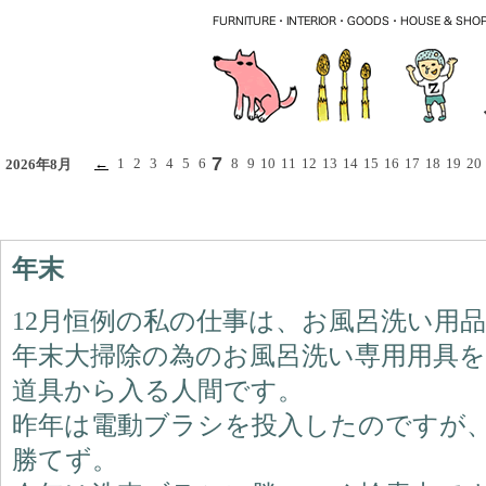
7
←
1
2
3
4
5
6
8
9
10
11
12
13
14
15
16
17
18
19
20
2026年8月
年末
12月恒例の私の仕事は、お風呂洗い用
年末大掃除の為のお風呂洗い専用用具
道具から入る人間です。
昨年は電動ブラシを投入したのですが
勝てず。