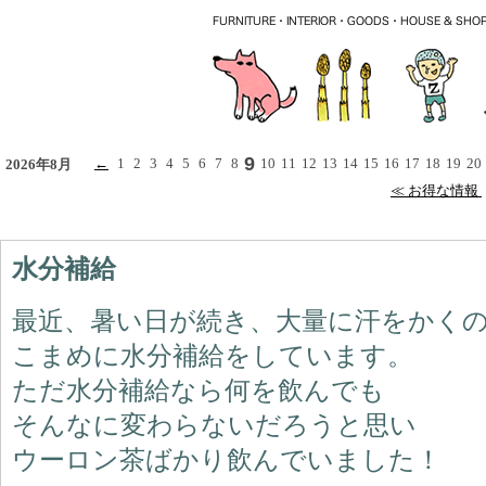
9
←
1
2
3
4
5
6
7
8
10
11
12
13
14
15
16
17
18
19
20
2026年8月
≪ お得な情報
水分補給
最近、暑い日が続き、大量に汗をかく
こまめに水分補給をしています。
ただ水分補給なら何を飲んでも
そんなに変わらないだろうと思い
ウーロン茶ばかり飲んでいました！