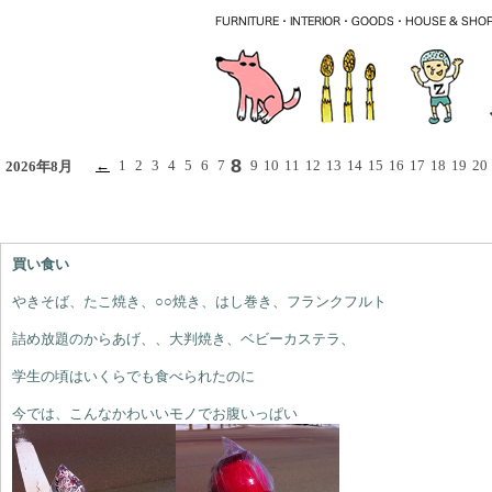
8
←
1
2
3
4
5
6
7
9
10
11
12
13
14
15
16
17
18
19
20
2026年8月
買い食い
やきそば、たこ焼き、○○焼き、はし巻き、フランクフルト
詰め放題のからあげ、、大判焼き、ベビーカステラ、
学生の頃はいくらでも食べられたのに
今では、こんなかわいいモノでお腹いっぱい