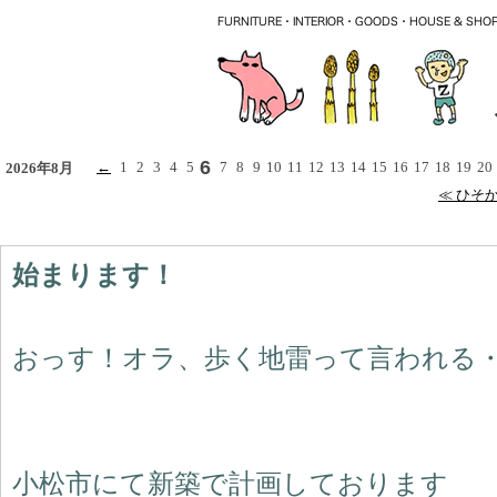
6
←
1
2
3
4
5
7
8
9
10
11
12
13
14
15
16
17
18
19
20
2026年8月
≪ ひそ
始まります！
おっす！オラ、歩く地雷って言われる
小松市にて新築で計画しております