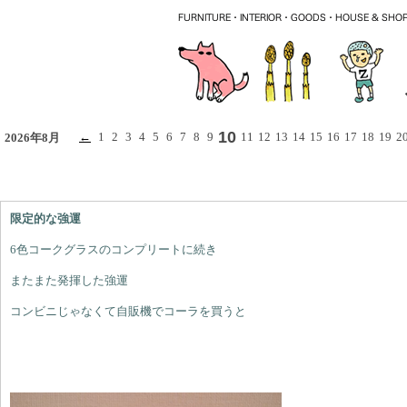
10
←
1
2
3
4
5
6
7
8
9
11
12
13
14
15
16
17
18
19
2
2026年8月
限定的な強運
6色コークグラスのコンプリートに続き
またまた発揮した強運
コンビニじゃなくて自販機でコーラを買うと