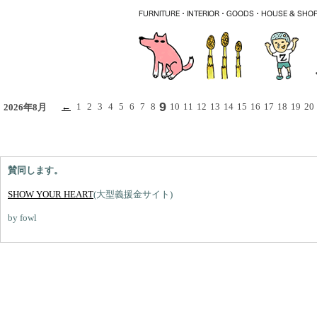
9
←
1
2
3
4
5
6
7
8
10
11
12
13
14
15
16
17
18
19
20
2026年8月
賛同します。
SHOW YOUR HEART
(大型義援金サイト)
by fowl