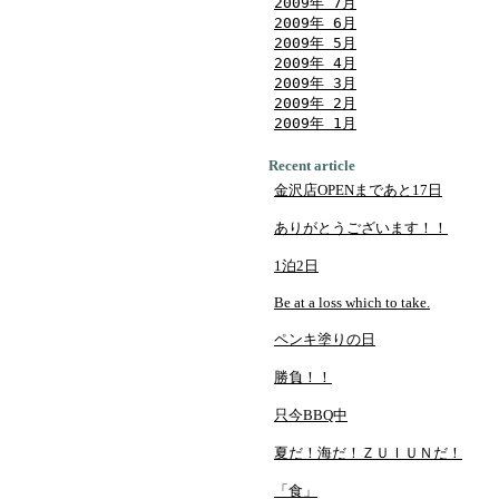
2009年 7月
2009年 6月
2009年 5月
2009年 4月
2009年 3月
2009年 2月
2009年 1月
Recent article
金沢店OPENまであと17日
ありがとうございます！！
1泊2日
Be at a loss which to take.
ペンキ塗りの日
勝負！！
只今BBQ中
夏だ！海だ！ＺＵＩＵＮだ！
「食」