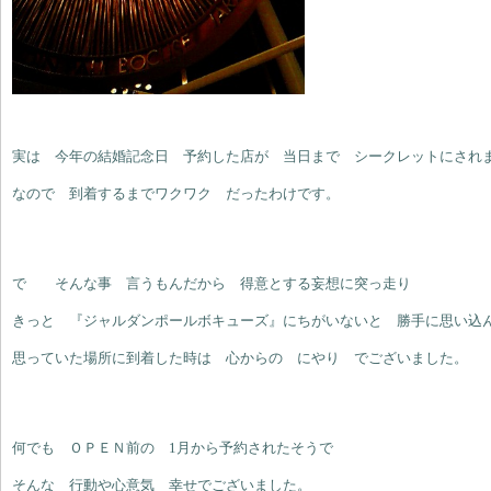
実は 今年の結婚記念日 予約した店が 当日まで シークレットにされ
なので 到着するまでワクワク だったわけです。
で そんな事 言うもんだから 得意とする妄想に突っ走り
きっと 『ジャルダンポールボキューズ』にちがいないと 勝手に思い込
思っていた場所に到着した時は 心からの にやり でございました。
何でも ＯＰＥＮ前の 1月から予約されたそうで
そんな 行動や心意気 幸せでございました。