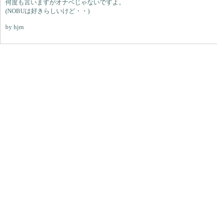
何度も言いますがオナベじゃないですよ。
(NOBUは好きらしいけど・・)
by hjm